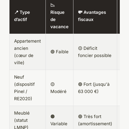
📉
📈
📍 Type
Risque
💸 Avantages
Pot
d’actif
de
fiscaux
de 
vacance
val
Appartement
🟢 
ancien
🟡 Déficit
🟢 Faible
à 
(cœur de
foncier possible
te
ville)
Neuf
(dispositif
🟡
🟢 Fort (jusqu'à
🟡
Pinel /
Modéré
63 000 €)
Mo
RE2020)
Meublé
🟠
🟢 Très fort
🟡 
(statut
Variable
(amortissement)
te
LMNP)