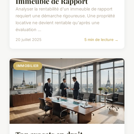
Immeuble de Rapport
Analyser la rentabilité d'un immeuble de rapport
requiert une démarche rigoureuse. Une propriété
locative ne devient rentable qu'après une
évaluation ...
20 juillet 2025
5 min de lecture →
IMMOBILIER