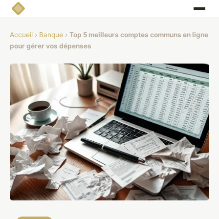
Accueil
›
Banque
›
Top 5 meilleurs comptes communs en ligne
pour gérer vos dépenses