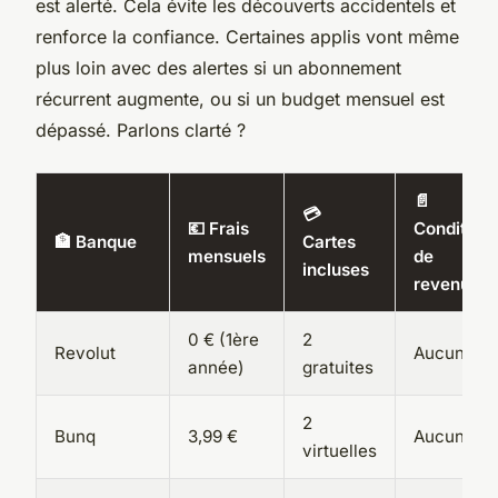
est alerté. Cela évite les découverts accidentels et
renforce la confiance. Certaines applis vont même
plus loin avec des alertes si un abonnement
récurrent augmente, ou si un budget mensuel est
dépassé. Parlons clarté ?
📄
💳
💶 Frais
Condition
🏦 Banque
Cartes
mensuels
de
incluses
revenus
0 € (1ère
2
Revolut
Aucune
année)
gratuites
2
Bunq
3,99 €
Aucune
virtuelles